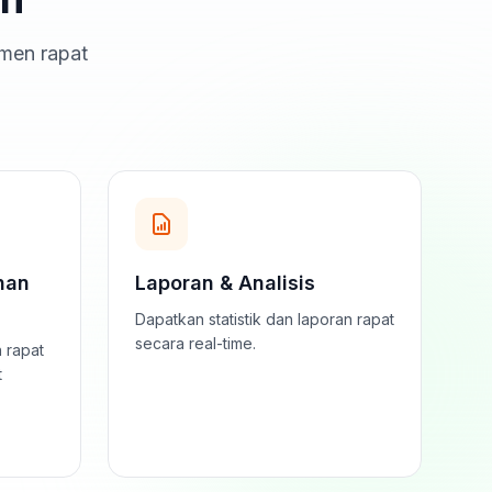
men rapat
han
Laporan & Analisis
Dapatkan statistik dan laporan rapat
secara real-time.
 rapat
t